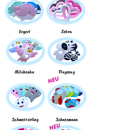
Vogerl
Zebra
Milchzahn
Flugzeug
NEU
Schmetterling
Schneemann
NEU