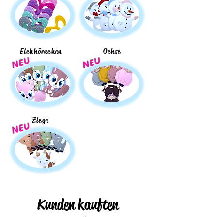
Eichhörnchen
Ochse
NEU
NEU
Ziege
NEU
Kunden kauften