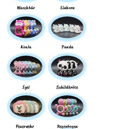
Waschbär
Einhorn
Koala
Panda
Igel
Schildkröte
Feuerwehr
Regenbogen