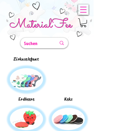
MaterialFee
Zirkuselefant
Erdbeere
Keks