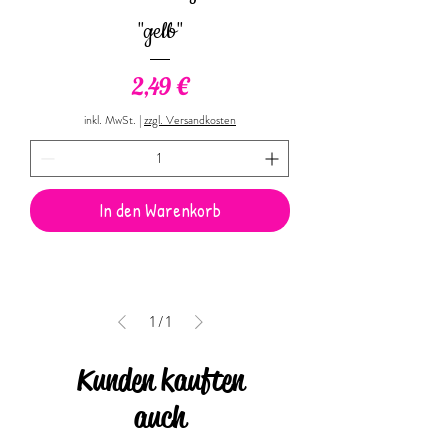
"gelb"
Preis
2,49 €
inkl. MwSt.
|
zzgl. Versandkosten
In den Warenkorb
1
/
1
Kunden kauften
auch