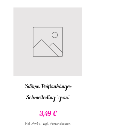
Silikon Beißanhänger
Babybody langarm "Prei
Schmetterling "grau"
Preis
3,49 €
inkl. MwSt.
inkl. MwSt.
|
zzgl. Versandkosten