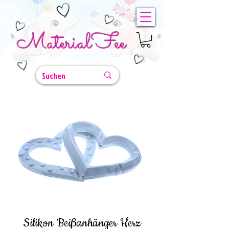
MaterialFee
Silikon Beißanhänger Herz