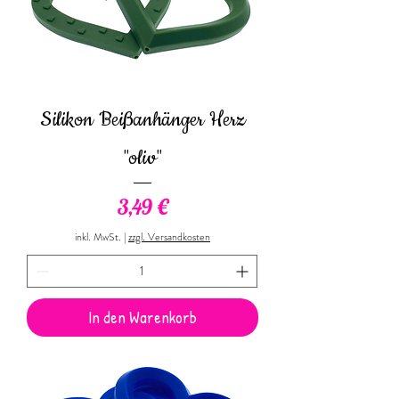
Silikon Beißanhänger Herz
"oliv"
Preis
3,49 €
inkl. MwSt.
|
zzgl. Versandkosten
In den Warenkorb