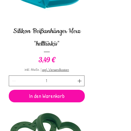
Silikon Beißanhänger Herz
"helltürkis"
Preis
3,49 €
inkl. MwSt.
|
zzgl. Versandkosten
In den Warenkorb