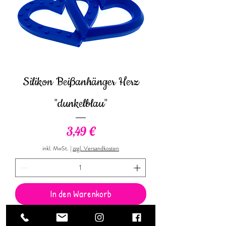
Silikon Beißanhänger Herz
"dunkelblau"
Preis
3,49 €
inkl. MwSt.
|
zzgl. Versandkosten
In den Warenkorb