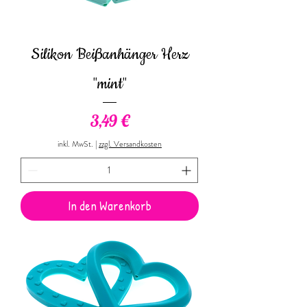
Silikon Beißanhänger Herz
"mint"
Preis
3,49 €
inkl. MwSt.
|
zzgl. Versandkosten
In den Warenkorb