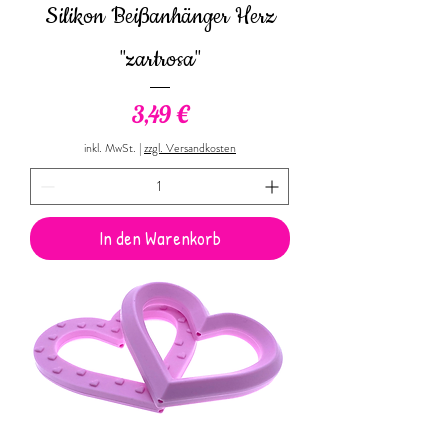
Silikon Beißanhänger Herz
"zartrosa"
Preis
3,49 €
inkl. MwSt.
|
zzgl. Versandkosten
In den Warenkorb