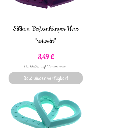
Silikon Beißanhänger Herz
"rotwein"
Preis
3,49 €
inkl. MwSt.
|
zzgl. Versandkosten
Bald wieder verfügbar!