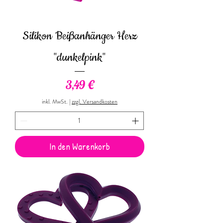
Silikon Beißanhänger Herz
"dunkelpink"
Preis
3,49 €
inkl. MwSt.
|
zzgl. Versandkosten
In den Warenkorb