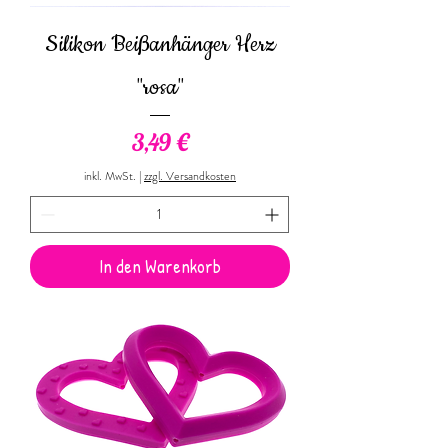
Silikon Beißanhänger Herz
"rosa"
Preis
3,49 €
inkl. MwSt.
|
zzgl. Versandkosten
In den Warenkorb