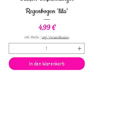
Regenbogen "lila"
Preis
4,99 €
inkl. MwSt.
|
zzgl. Versandkosten
In den Warenkorb