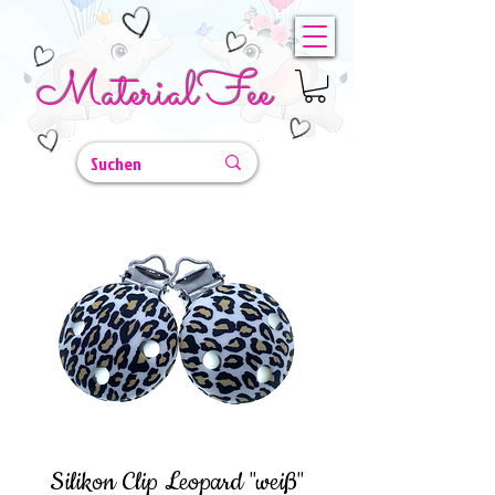
MaterialFee
Silikon Clip Leopard "weiß"