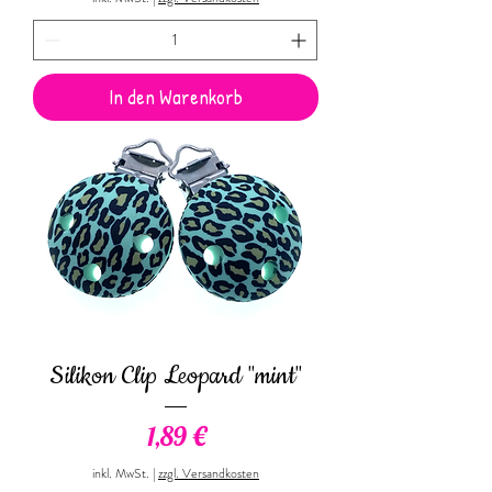
In den Warenkorb
Silikon Clip Leopard "mint"
Preis
1,89 €
inkl. MwSt.
|
zzgl. Versandkosten