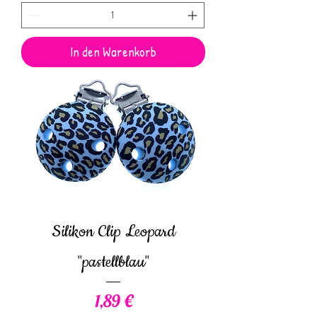
In den Warenkorb
Silikon Clip Leopard
"pastellblau"
Preis
1,89 €