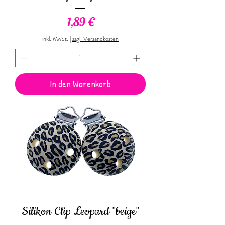
Preis
1,89 €
inkl. MwSt.
|
zzgl. Versandkosten
In den Warenkorb
Silikon Clip Leopard "beige"