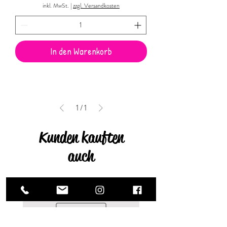
inkl. MwSt.
|
zzgl. Versandkosten
In den Warenkorb
1
/
1
Kunden kauften
auch