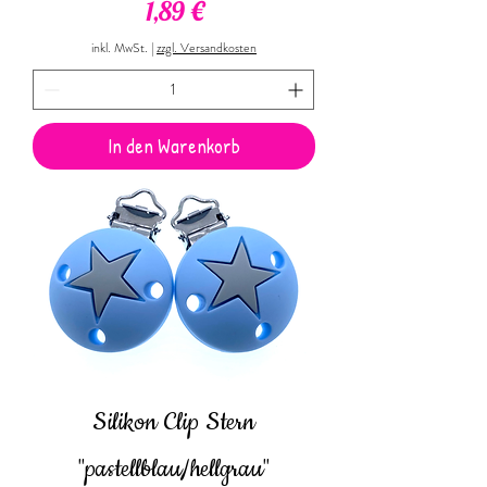
Preis
1,89 €
inkl. MwSt.
|
zzgl. Versandkosten
In den Warenkorb
Silikon Clip Stern
"pastellblau/hellgrau"