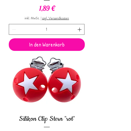
Preis
1,89 €
inkl. MwSt.
|
zzgl. Versandkosten
In den Warenkorb
Silikon Clip Stern "rot"