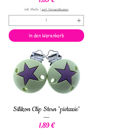
inkl. MwSt.
|
zzgl. Versandkosten
In den Warenkorb
Silikon Clip Stern "pistazie"
Preis
1,89 €