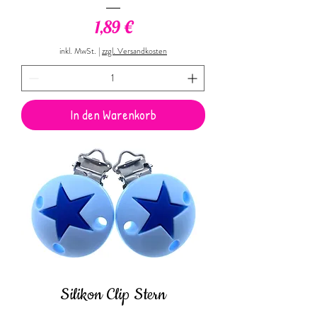
Preis
1,89 €
inkl. MwSt.
|
zzgl. Versandkosten
In den Warenkorb
Silikon Clip Stern