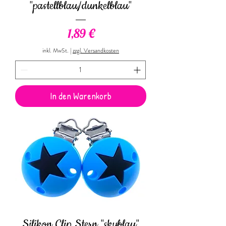
"pastellblau/dunkelblau"
Preis
1,89 €
inkl. MwSt.
|
zzgl. Versandkosten
In den Warenkorb
Silikon Clip Stern "skyblau"