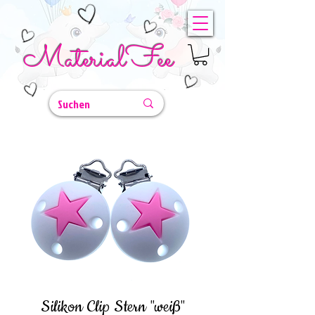
MaterialFee
Silikon Clip Stern "weiß"