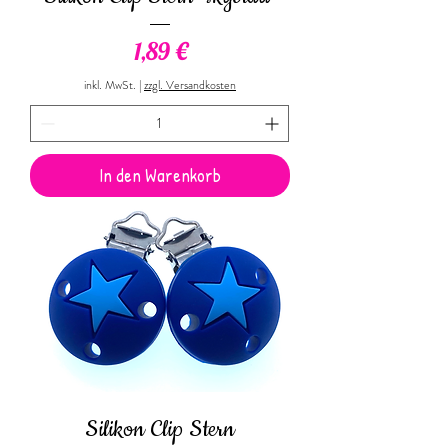
Preis
1,89 €
inkl. MwSt.
|
zzgl. Versandkosten
In den Warenkorb
Silikon Clip Stern