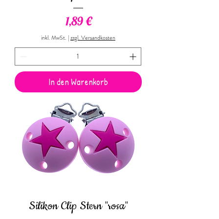
Preis
1,89 €
inkl. MwSt.
|
zzgl. Versandkosten
In den Warenkorb
Silikon Clip Stern "rosa"