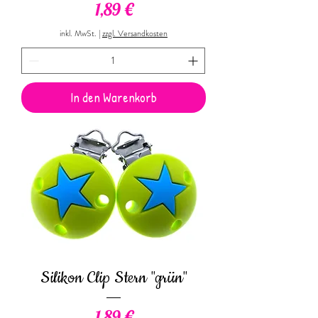
Preis
1,89 €
inkl. MwSt.
|
zzgl. Versandkosten
In den Warenkorb
Silikon Clip Stern "grün"
Preis
1,89 €