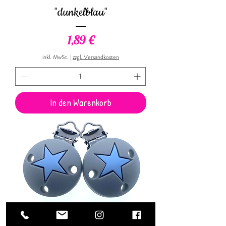
"dunkelblau"
Preis
1,89 €
inkl. MwSt.
|
zzgl. Versandkosten
In den Warenkorb