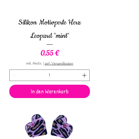
Silikon Motivperle Herz
Leopard "mint"
Preis
0,55 €
inkl. MwSt.
|
zzgl. Versandkosten
In den Warenkorb