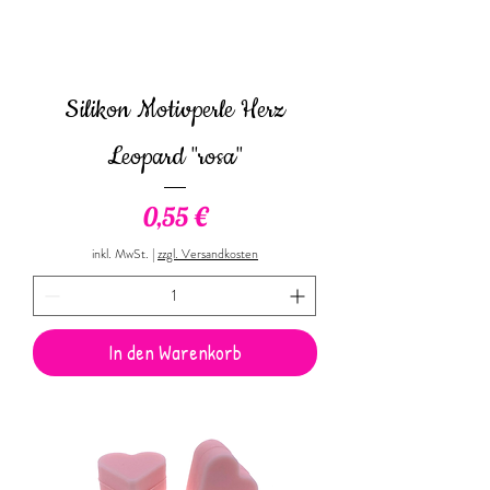
Silikon Motivperle Herz
Leopard "rosa"
Preis
0,55 €
inkl. MwSt.
|
zzgl. Versandkosten
In den Warenkorb