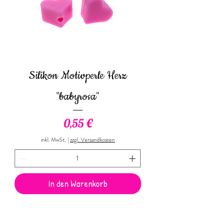
Silikon Motivperle Herz
"babyrosa"
Preis
0,55 €
inkl. MwSt.
|
zzgl. Versandkosten
In den Warenkorb