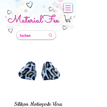
MaterialFee
Silikon Motivperle Herz