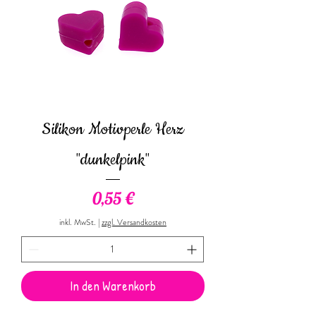
Silikon Motivperle Herz
"dunkelpink"
Preis
0,55 €
inkl. MwSt.
|
zzgl. Versandkosten
In den Warenkorb