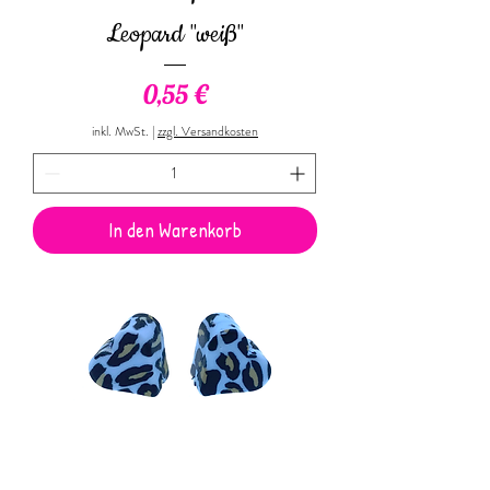
Leopard "weiß"
Preis
0,55 €
inkl. MwSt.
|
zzgl. Versandkosten
In den Warenkorb