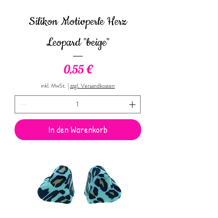
Silikon Motivperle Herz
Leopard "beige"
Preis
0,55 €
inkl. MwSt.
|
zzgl. Versandkosten
In den Warenkorb