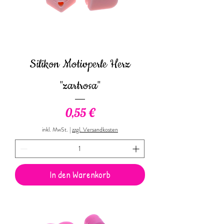
Silikon Motivperle Herz
"zartrosa"
Preis
0,55 €
inkl. MwSt.
|
zzgl. Versandkosten
In den Warenkorb