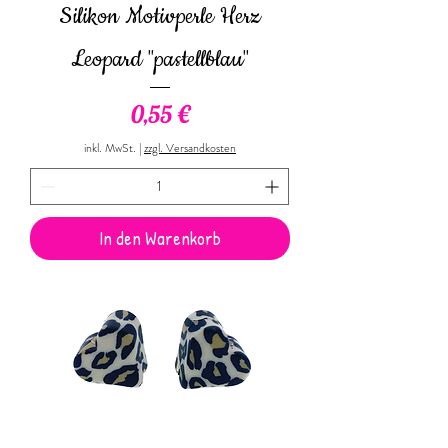
Silikon Motivperle Herz
Leopard "pastellblau"
Preis
0,55 €
inkl. MwSt.
|
zzgl. Versandkosten
In den Warenkorb