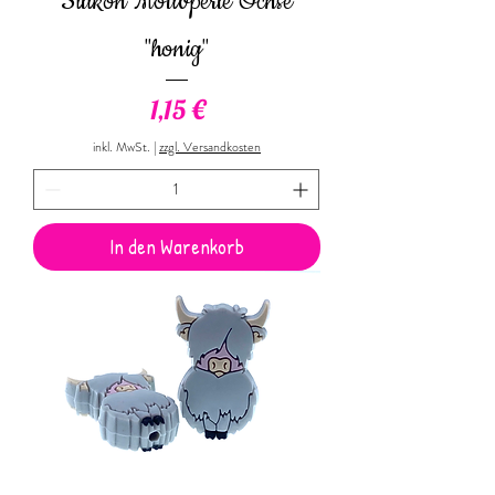
Silikon Motivperle Ochse
"honig"
Preis
1,15 €
inkl. MwSt.
|
zzgl. Versandkosten
In den Warenkorb