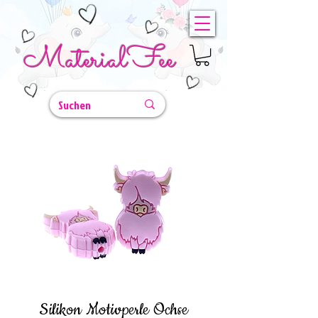
MaterialFee
Silikon Motivperle Ochse