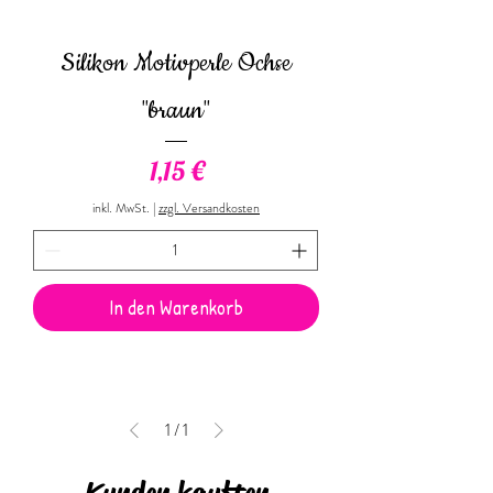
Silikon Motivperle Ochse
"braun"
Preis
1,15 €
inkl. MwSt.
|
zzgl. Versandkosten
In den Warenkorb
1
/
1