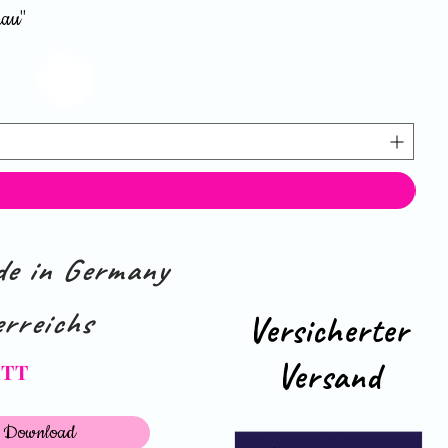
rau"
e in Germany
rreichs
Versicherter
Versand
ATT
Download