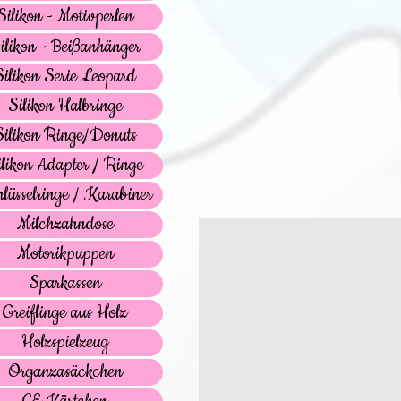
Silikon - Motivperlen
ilikon - Beißanhänger
Silikon Serie Leopard
Silikon Halbringe
Silikon Ringe/Donuts
ilikon Adapter / Ringe
lüsselringe / Karabiner
Milchzahndose
Motorikpuppen
Sparkassen
Greiflinge aus Holz
Holzspielzeug
Organzasäckchen