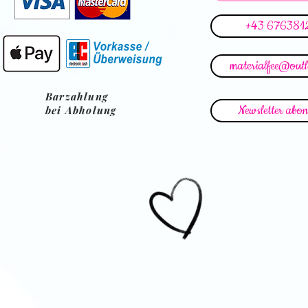
+43 676381
materialfee@out
Barzahlung
Newsletter abon
bei Abholung