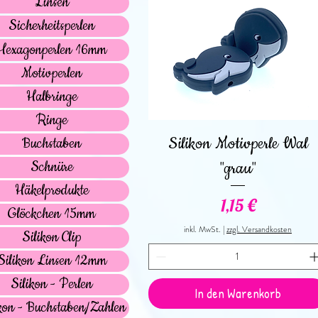
Linsen
Sicherheitsperlen
Hexagonperlen 16mm
Motivperlen
Halbringe
Ringe
Schnellansicht
Silikon Motivperle Wal
Buchstaben
Schnüre
"grau"
Häkelprodukte
Preis
1,15 €
Glöckchen 15mm
inkl. MwSt.
|
zzgl. Versandkosten
Silikon Clip
Silikon Linsen 12mm
Silikon - Perlen
In den Warenkorb
kon - Buchstaben/Zahlen