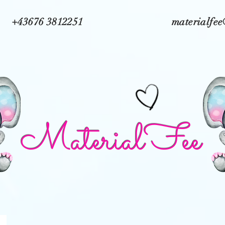
+43676 3812251
materialfe
MaterialFee