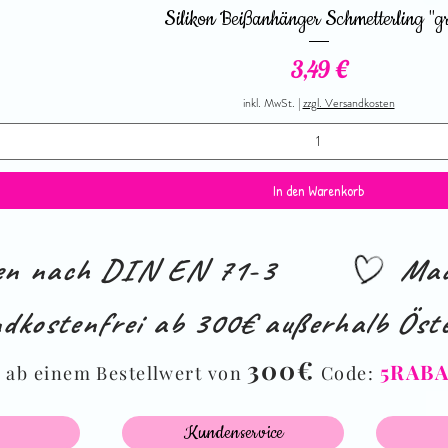
Schnellansicht
Silikon Beißanhänger Schmetterling "g
Preis
3,49 €
inkl. MwSt.
|
zzgl. Versandkosten
In den Warenkorb
ien nach DIN EN 71-3
Mad
dkostenfrei ab 300€ außerhalb Öste
%
300€
5RAB
ab einem Bestellwert von
Code:
Kundenservice