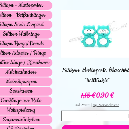
Silikon - Motivperlen
ilikon - Beißanhänger
Silikon Serie Leopard
Silikon Halbringe
Silikon Ringe/Donuts
ilikon Adapter / Ringe
lüsselringe / Karabiner
Schnellansicht
Silikon Motivperle Waschb
Milchzahndose
"helltürkis"
Motorikpuppen
Sparkassen
Standardpreis
Sale-Preis
1,15 €
0,90 €
Greiflinge aus Holz
inkl. MwSt.
|
zzgl. Versandkosten
Holzspielzeug
Organzasäckchen