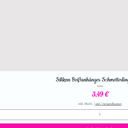
Schnellansicht
Silikon Beißanhänger Schmetterlin
Preis
3,49 €
inkl. MwSt.
|
zzgl. Versandkosten