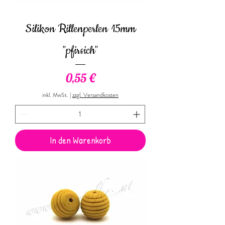
Silikon Rillenperlen 15mm
"pfirsich"
Preis
0,55 €
inkl. MwSt.
|
zzgl. Versandkosten
In den Warenkorb