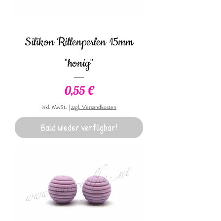
Silikon Rillenperlen 15mm
"honig"
Preis
0,55 €
inkl. MwSt.
|
zzgl. Versandkosten
Bald wieder verfügbar!