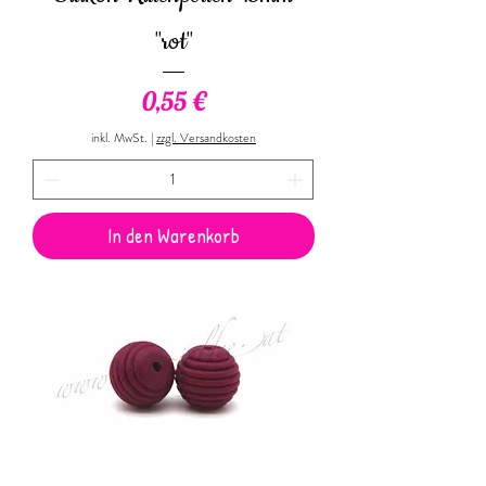
"rot"
Preis
0,55 €
inkl. MwSt.
|
zzgl. Versandkosten
In den Warenkorb