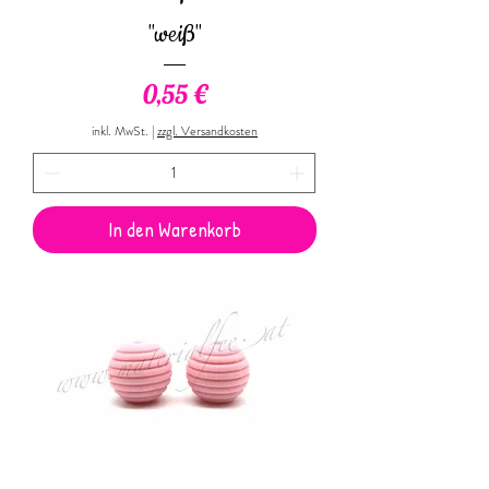
"weiß"
Preis
0,55 €
inkl. MwSt.
|
zzgl. Versandkosten
In den Warenkorb