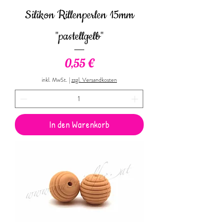
Silikon Rillenperlen 15mm
"pastellgelb"
Preis
0,55 €
inkl. MwSt.
|
zzgl. Versandkosten
In den Warenkorb