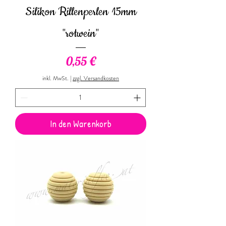
Silikon Rillenperlen 15mm
"rotwein"
Preis
0,55 €
inkl. MwSt.
|
zzgl. Versandkosten
In den Warenkorb