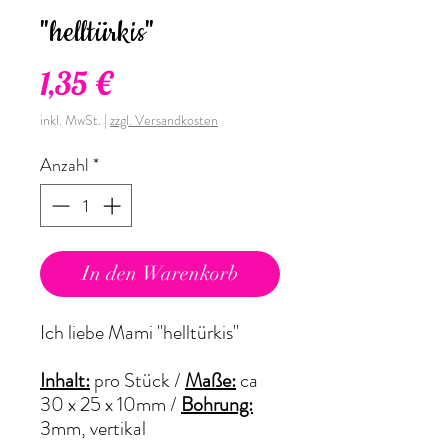
"helltürkis"
Preis
1,35 €
inkl. MwSt.
|
zzgl. Versandkosten
Anzahl
*
In den Warenkorb
Ich liebe Mami "helltürkis"
Inhalt:
pro Stück /
Maße:
ca
30 x 25 x 10mm /
Bohrung:
3mm, vertikal