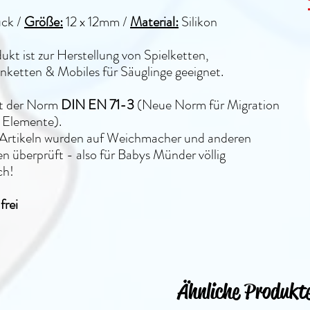
ück /
Größe:
12 x 12mm
/
Material:
Silikon
ukt ist zur Herstellung von Spielketten,
ketten & Mobiles für Säuglinge geeignet.
lt der Norm
DIN EN 71-3
(Neue Norm für Migration
 Elemente).
n Artikeln wurden auf Weichmacher und anderen
n überprüft - also für Babys Münder völlig
ch!
rei
Ähnliche Produkt