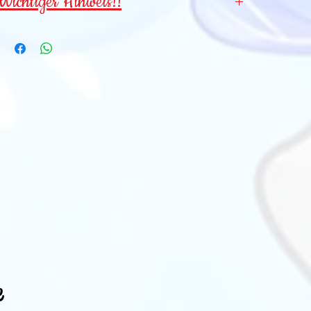
Wichtiger Hinweis!!
Wegen verschluckbarer Kleinteile für
Kinder
unter 3 Jahren NICHT geeignet
!
e