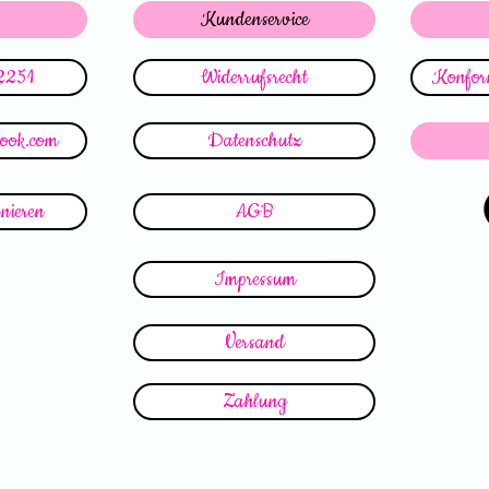
Kundenservice
2251
Widerrufsrecht
Konform
look.com
Datenschutz
nieren
AGB
Impressum
Versand
Zahlung