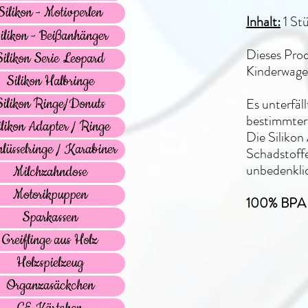
Silikon - Motivperlen
Inhalt:
1 St
ilikon - Beißanhänger
Dieses Prod
Silikon Serie Leopard
Kinderwagen
Silikon Halbringe
Es unterfäl
Silikon Ringe/Donuts
bestimmter
ilikon Adapter / Ringe
Die Siliko
lüsselringe / Karabiner
Schadstoffe
unbedenkli
Milchzahndose
Motorikpuppen
100% BPA f
Sparkassen
Greiflinge aus Holz
Holzspielzeug
Organzasäckchen