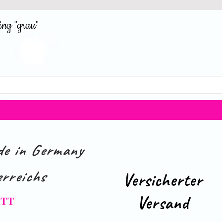
ing "grau"
e in Germany
rreichs
Versicherter
Versand
ATT