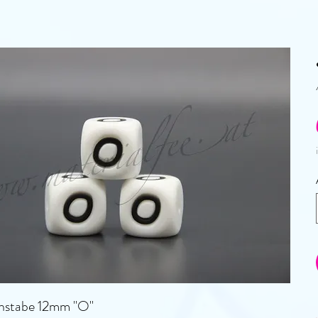
chstabe 12mm "O"