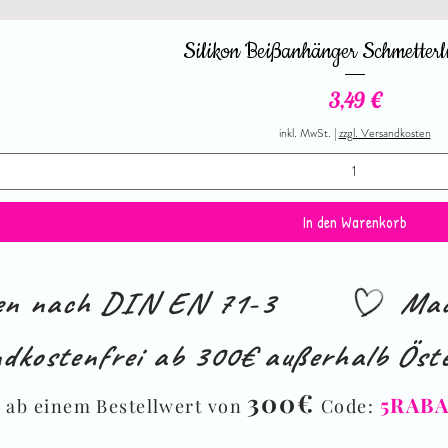
Silikon Beißanhänger Schmetterl
Preis
3,49 €
inkl. MwSt.
|
zzgl. Versandkosten
In den Warenkorb
ien nach DIN EN 71-3
Mad
dkostenfrei ab 300€ außerhalb Öste
%
300€
5RAB
ab einem Bestellwert von
Code: