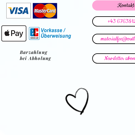
Kontakt
+43 676381
materialfee@out
Barzahlung
Newsletter abon
bei Abholung