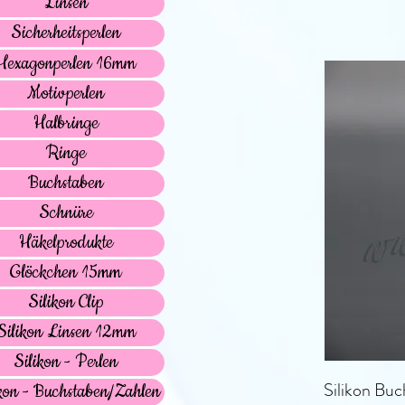
Linsen
Sicherheitsperlen
Hexagonperlen 16mm
Motivperlen
Halbringe
Ringe
Buchstaben
Schnüre
Häkelprodukte
Glöckchen 15mm
Silikon Clip
Silikon Linsen 12mm
Silikon - Perlen
Silikon Bu
kon - Buchstaben/Zahlen