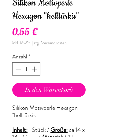
Silikon Motivperle
Hexagon "helltürkis"
Preis
0,55 €
inkl. MwSt.
|
zzgl. Versandkosten
Anzahl
*
In den Warenkorb
Silikon Motivperle Hexagon
"helltürkis"
Inhalt:
1 Stück /
Größe:
ca 14 x