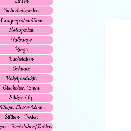
Linsen
Sicherheitsperlen
Hexagonperlen 16mm
Motivperlen
Halbringe
Ringe
Buchstaben
Schnüre
Häkelprodukte
Glöckchen 15mm
Silikon Clip
Silikon Linsen 12mm
Silikon - Perlen
kon - Buchstaben/Zahlen