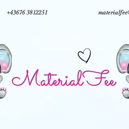
+43676 3812251
materialfe
MaterialFee