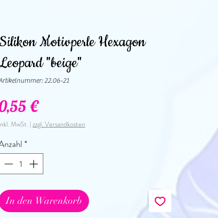
Silikon Motivperle Hexagon
Leopard "beige"
Artikelnummer: 22.06-21
Preis
0,55 €
inkl. MwSt.
|
zzgl. Versandkosten
Anzahl
*
In den Warenkorb