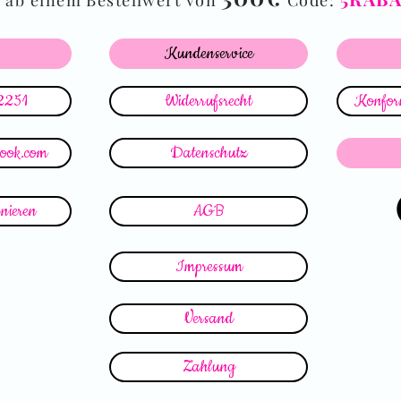
ab einem Bestellwert von
Code:
Kundenservice
2251
Widerrufsrecht
Konform
look.com
Datenschutz
nieren
AGB
Impressum
Versand
Zahlung