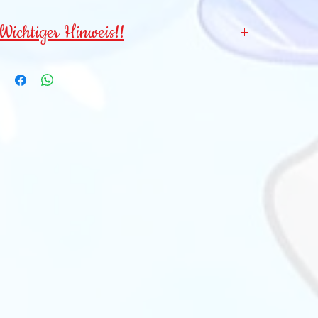
Wichtiger Hinweis!!
Wegen verschluckbarer Kleinteile für
Kinder
unter 3 Jahren NICHT geeignet!