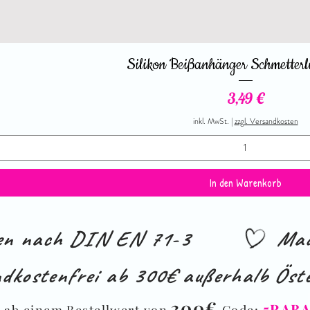
Silikon Beißanhänger Schmetterl
Preis
3,49 €
inkl. MwSt.
|
zzgl. Versandkosten
In den Warenkorb
ien nach DIN EN 71-3
Mad
dkostenfrei ab 300€ außerhalb Öste
%
300€
5RAB