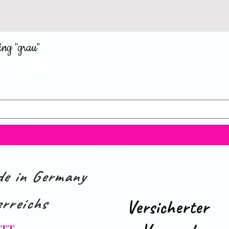
ing "grau"
e in Germany
rreichs
Versicherter
ATT