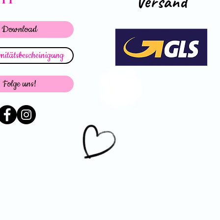
Versand
Download
itätsbescheinigung
Folge uns!