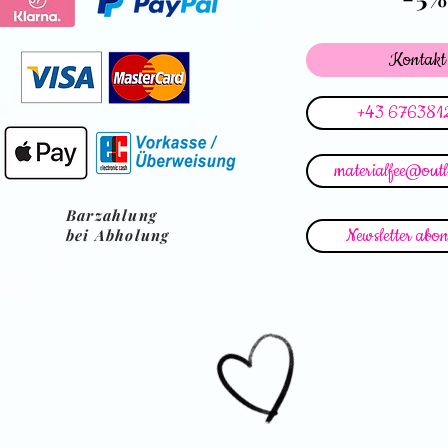
Kontakt
+43 676381
materialfee@out
Barzahlung
Newsletter abon
bei Abholung