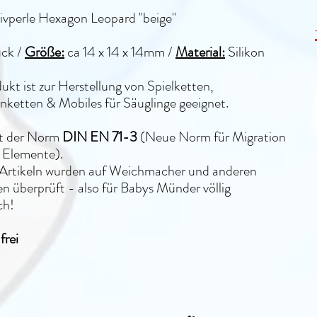
ivperle Hexagon Leopard "beige"
ück /
Größe:
ca 14 x 14 x 14mm
/
Material:
Silikon
ukt ist zur Herstellung von Spielketten,
ketten & Mobiles für Säuglinge geeignet.
lt der Norm
DIN EN 71-3
(Neue Norm für Migration
 Elemente).
n Artikeln wurden auf Weichmacher und anderen
n überprüft - also für Babys Münder völlig
ch!
rei