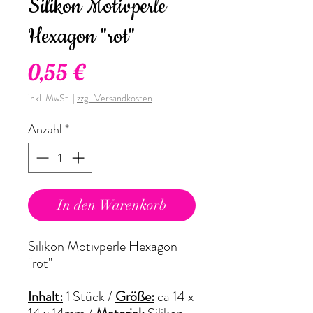
Silikon Motivperle
Hexagon "rot"
Preis
0,55 €
inkl. MwSt.
|
zzgl. Versandkosten
Anzahl
*
In den Warenkorb
Silikon Motivperle Hexagon
"rot"
Inhalt:
1 Stück /
Größe:
ca 14 x