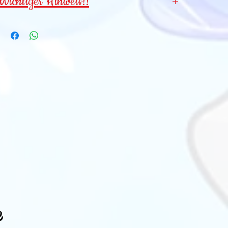
Wichtiger Hinweis!!
Wegen verschluckbarer Kleinteile für
Kinder
unter 3 Jahren NICHT geeignet
!
e