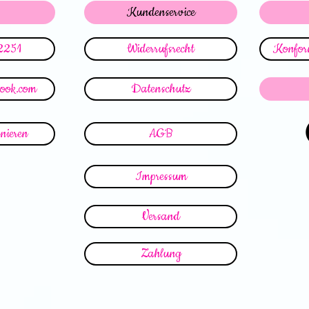
Kundenservice
2251
Widerrufsrecht
Konform
look.com
Datenschutz
nieren
AGB
Impressum
Versand
Zahlung