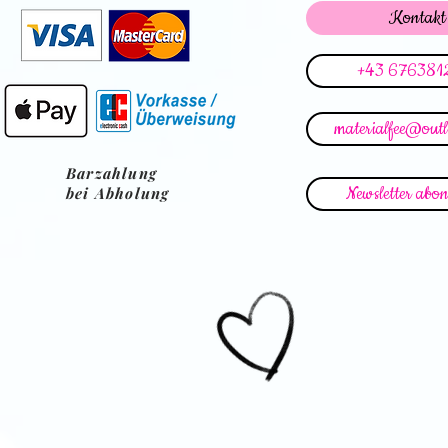
Kontakt
+43 676381
materialfee@out
Barzahlung
Newsletter abon
bei Abholung