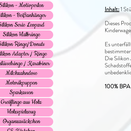
Silikon - Motivperlen
Inhalt:
1 St
ilikon - Beißanhänger
Dieses Prod
Silikon Serie Leopard
Kinderwagen
Silikon Halbringe
Es unterfäl
Silikon Ringe/Donuts
bestimmter
ilikon Adapter / Ringe
Die Siliko
lüsselringe / Karabiner
Schadstoffe
unbedenkli
Milchzahndose
Motorikpuppen
100% BPA f
Sparkassen
Greiflinge aus Holz
Holzspielzeug
Organzasäckchen