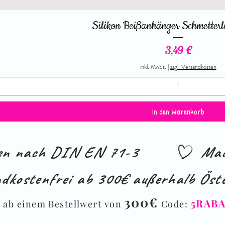
Silikon Beißanhänger Schmetterl
Preis
3,49 €
inkl. MwSt.
|
zzgl. Versandkosten
In den Warenkorb
ien nach DIN EN 71-3
Mad
dkostenfrei ab 300€ außerhalb Öste
%
300€
5RAB
ab einem Bestellwert von
Code: