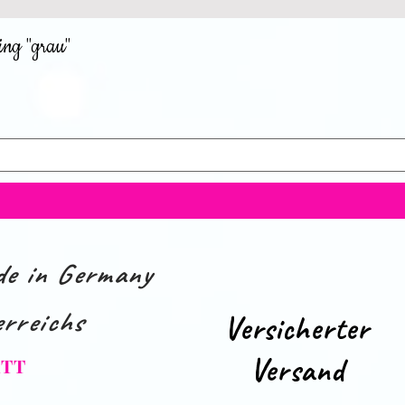
ing "grau"
e in Germany
rreichs
Versicherter
Versand
ATT