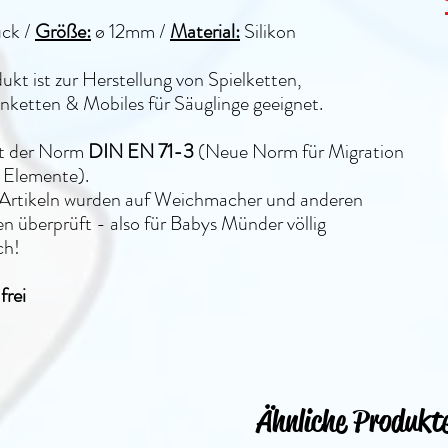
ück /
Größe:
ø 12mm
/
Material:
Silikon
ukt ist zur Herstellung von Spielketten,
ketten & Mobiles für Säuglinge geeignet.
lt der Norm
DIN EN 71-3
(Neue Norm für Migration
 Elemente).
n Artikeln wurden auf Weichmacher und anderen
n überprüft - also für Babys Münder völlig
ch!
rei
Ähnliche Produkt