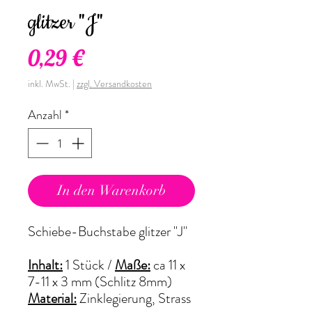
glitzer "J"
Preis
0,29 €
inkl. MwSt.
|
zzgl. Versandkosten
Anzahl
*
In den Warenkorb
Schiebe-Buchstabe glitzer "J"
Inhalt:
1 Stück
/
Maße:
ca 11 x
7-11 x 3 mm (Schlitz 8mm)
Material:
Zinklegierung, Strass