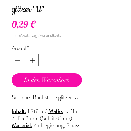
glitzer "U"
Preis
0,29 €
inkl. MwSt.
|
zzgl. Versandkosten
Anzahl
*
In den Warenkorb
Schiebe-Buchstabe glitzer "U"
Inhalt:
1 Stück
/
Maße:
ca 11 x
7-11 x 3 mm (Schlitz 8mm)
Material:
Zinklegierung, Strass