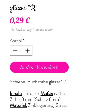
glitzer "R"
Preis
0,29 €
inkl. MwSt.
|
zzgl. Versandkosten
Anzahl
*
In den Warenkorb
Schiebe-Buchstabe glitzer "R"
Inhalt:
1 Stück
/
Maße:
ca 11 x
7-11 x 3 mm (Schlitz 8mm)
Material:
Zinklegierung, Strass