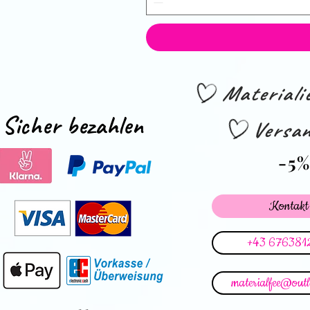
Material
Sicher bezahlen
Versan
-5
Kontakt
+43 676381
materialfee@out