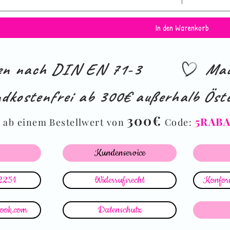
In den Warenkorb
ien nach DIN EN 71-3
Mad
dkostenfrei ab 300€ außerhalb Öste
%
300€
5RAB
ab einem Bestellwert von
Code:
Kundenservice
2251
Widerrufsrecht
Konform
look.com
Datenschutz