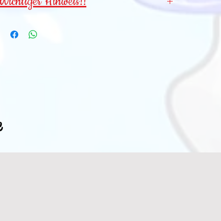
Wichtiger Hinweis!!
Wegen verschluckbarer Kleinteile für
Kinder
unter 3 Jahren NICHT geeignet
!
e