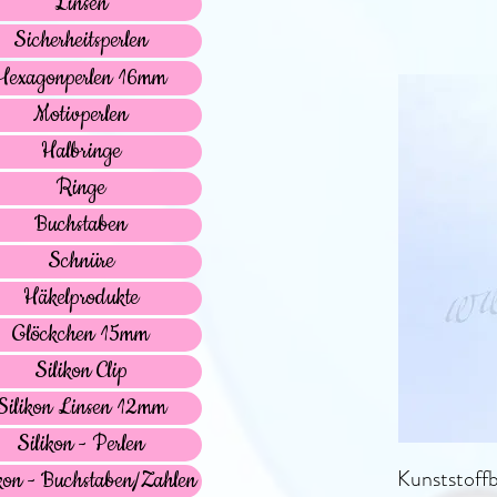
Linsen
Sicherheitsperlen
Hexagonperlen 16mm
Motivperlen
Halbringe
Ringe
Buchstaben
Schnüre
Häkelprodukte
Glöckchen 15mm
Silikon Clip
Silikon Linsen 12mm
Silikon - Perlen
Kunststoff
kon - Buchstaben/Zahlen