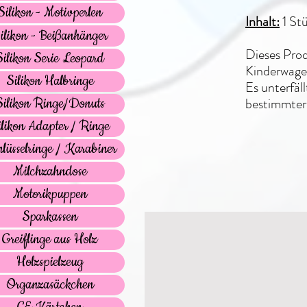
Silikon - Motivperlen
Inhalt:
1 St
ilikon - Beißanhänger
Dieses Prod
Silikon Serie Leopard
Kinderwagen
Silikon Halbringe
Es unterfäl
bestimmter
Silikon Ringe/Donuts
ilikon Adapter / Ringe
lüsselringe / Karabiner
Milchzahndose
Motorikpuppen
Sparkassen
Greiflinge aus Holz
Holzspielzeug
Organzasäckchen