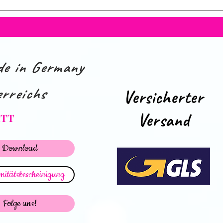
e in Germany
rreichs
Versicherter
Versand
ATT
Download
itätsbescheinigung
Folge uns!