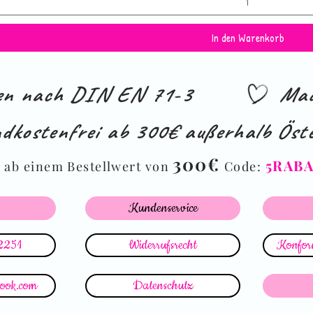
In den Warenkorb
ien nach DIN EN 71-3
Mad
dkostenfrei ab 300€ außerhalb Öste
%
300€
5RAB
ab einem Bestellwert von
Code:
Kundenservice
2251
Widerrufsrecht
Konform
look.com
Datenschutz