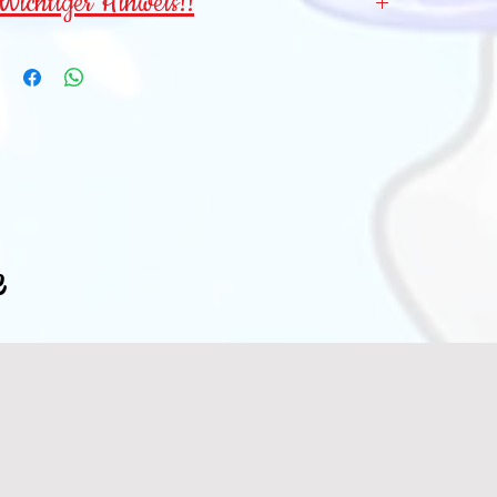
Wichtiger Hinweis!!
Wegen verschluckbarer Kleinteile für
Kinder
unter 3 Jahren NICHT geeignet
!
e