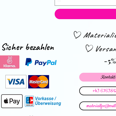
Material
Sicher bezahlen
Versan
-5
Kontakt
+43 676381
materialfee@out