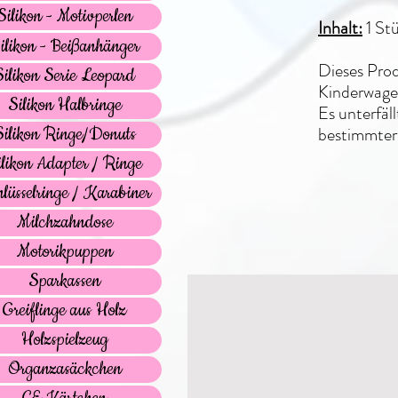
Silikon - Motivperlen
Inhalt:
1 St
ilikon - Beißanhänger
Dieses Prod
Silikon Serie Leopard
Kinderwagen
Silikon Halbringe
Es unterfäl
bestimmter
Silikon Ringe/Donuts
ilikon Adapter / Ringe
lüsselringe / Karabiner
Milchzahndose
Motorikpuppen
Sparkassen
Greiflinge aus Holz
Holzspielzeug
Organzasäckchen