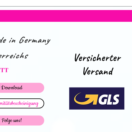
e in Germany
rreichs
Versicherter
Versand
ATT
Download
itätsbescheinigung
Folge uns!