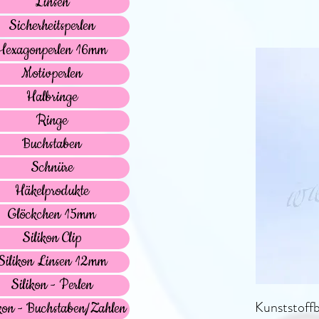
Linsen
Sicherheitsperlen
Hexagonperlen 16mm
Motivperlen
Halbringe
Ringe
Buchstaben
Schnüre
Häkelprodukte
Glöckchen 15mm
Silikon Clip
Silikon Linsen 12mm
Silikon - Perlen
Kunststoff
kon - Buchstaben/Zahlen