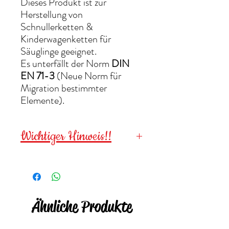
Dieses Produkt ist zur
Herstellung von
Schnullerketten &
Kinderwagenketten für
Säuglinge geeignet.
Es unterfällt der Norm
DIN
EN 71-3
(Neue Norm für
Migration bestimmter
Elemente).
Wichtiger Hinweis!!
Wegen verschluckbarer
Kleinteile für
Kinder unter 3
Jahren NICHT geeignet
!
Ähnliche Produkte