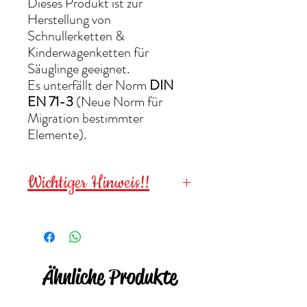
Dieses Produkt ist zur
Herstellung von
Schnullerketten &
Kinderwagenketten für
Säuglinge geeignet.
Es unterfällt der Norm
DIN
EN 71-3
(Neue Norm für
Migration bestimmter
Elemente).
Wichtiger Hinweis!!
Wegen verschluckbarer
Kleinteile für
Kinder unter 3
Jahren NICHT geeignet
!
Ähnliche Produkte