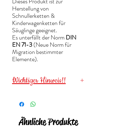
Dieses Produkt ist zur
Herstellung von
Schnullerketten &
Kinderwagenketten für
Säuglinge geeignet.
Es unterfällt der Norm
DIN
EN 71-3
(Neue Norm für
Migration bestimmter
Elemente).
Wichtiger Hinweis!!
Wegen verschluckbarer
Kleinteile für
Kinder unter 3
Jahren NICHT geeignet
!
Ähnliche Produkte