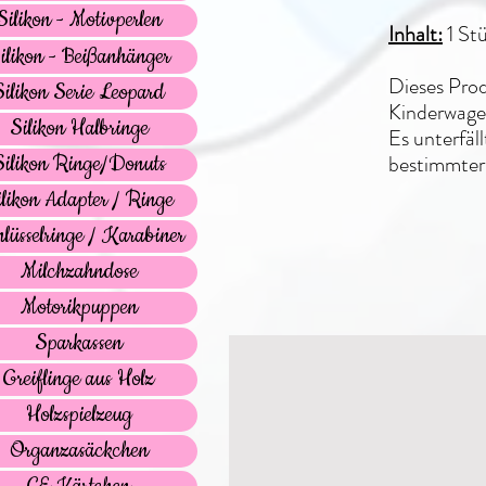
Silikon - Motivperlen
Inhalt:
1 St
ilikon - Beißanhänger
Dieses Prod
Silikon Serie Leopard
Kinderwagen
Silikon Halbringe
Es unterfäl
bestimmter
Silikon Ringe/Donuts
ilikon Adapter / Ringe
lüsselringe / Karabiner
Milchzahndose
Motorikpuppen
Sparkassen
Greiflinge aus Holz
Holzspielzeug
Organzasäckchen