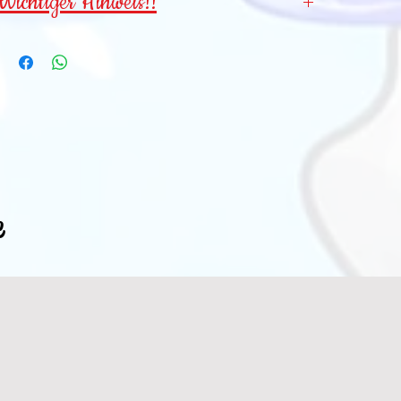
Wichtiger Hinweis!!
Wegen verschluckbarer Kleinteile für
Kinder
unter 3 Jahren NICHT geeignet
!
e