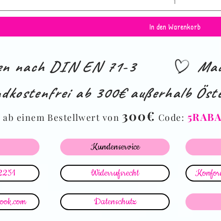
In den Warenkorb
ien nach DIN EN 71-3
Mad
dkostenfrei ab 300€ außerhalb Öste
%
300€
5RAB
ab einem Bestellwert von
Code:
Kundenservice
2251
Widerrufsrecht
Konform
look.com
Datenschutz