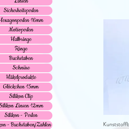
Linsen
Sicherheitsperlen
Hexagonperlen 16mm
Motivperlen
Halbringe
Ringe
Buchstaben
Schnüre
Häkelprodukte
Glöckchen 15mm
Silikon Clip
Silikon Linsen 12mm
Silikon - Perlen
Kunststoff
kon - Buchstaben/Zahlen