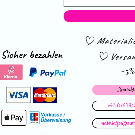
Material
Sicher bezahlen
Versan
-5
Kontakt
+43 676381
materialfee@out