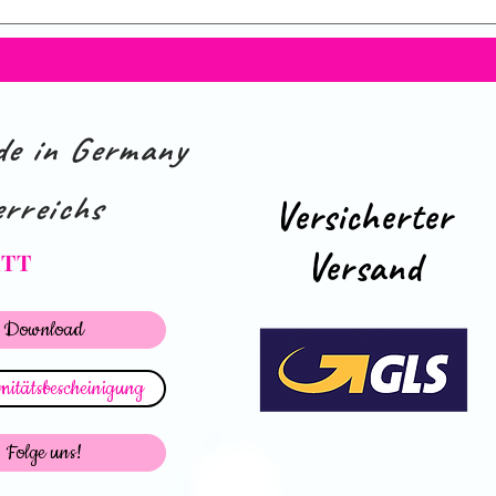
e in Germany
rreichs
Versicherter
Versand
ATT
Download
itätsbescheinigung
Folge uns!